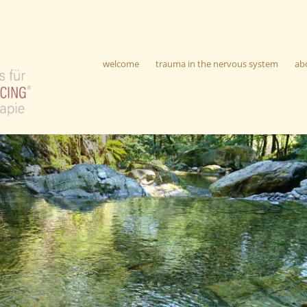
welcome
trauma in the nervous system
ab