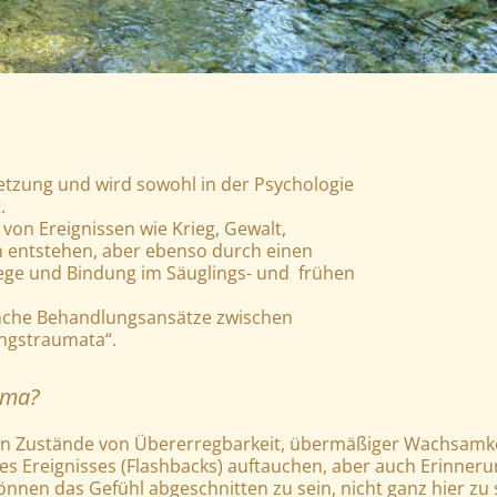
etzung und wird sowohl in der Psychologie
.
von Ereignissen wie Krieg, Gewalt,
en entstehen, aber ebenso durch einen
ege und Bindung im Säuglings- und frühen
che Behandlungsansätze zwischen
ngstraumata“.
uma?
n Zustände von Übererregbarkeit, übermäßiger Wachsamke
es Ereignisses (Flashbacks) auftauchen, aber auch Erinner
en das Gefühl abgeschnitten zu sein, nicht ganz hier zu 