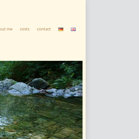
out me
costs
contact